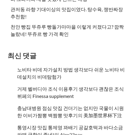
관저동 라향 기대이상의 맛집이였다. 탕수육, 쟁반짜장
추천함!
천안 빵집 뚜쥬루 빵돌가마마을 이렇게 커졌다고? 깜짝
놀랐네! 뚜쥬르 빵 가격 확인
최신 댓글
노비타 비데 자가설치 방법 생각보다 쉬운 노비타 비
데설치
의
비데탐험가
거제 벨버디아 조식 이용후기 생각보다 괜찮은 조식
뷔페
의
​Finessa supplement
충남대병원 점심 맛집 건더기는 없지만 국물이 시원
한 이비가짬뽕 백짬뽕 맛후기
의
美加墨世界杯下注
통영시장 맛집 통제영 꽈배기 공갈호떡과 바다소금
라떼 궁합이 좋네!
의
Alex23nax