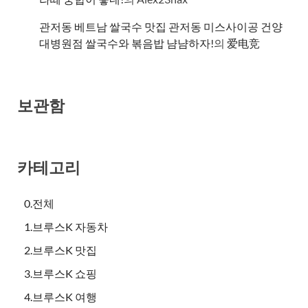
관저동 베트남 쌀국수 맛집 관저동 미스사이공 건양
대병원점 쌀국수와 볶음밥 냠냠하자!
의
爱电竞
보관함
카테고리
0.전체
1.브루스K 자동차
2.브루스K 맛집
3.브루스K 쇼핑
4.브루스K 여행