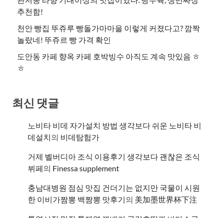
추천함!
천안 빵집 뚜쥬루 빵돌가마마을 이렇게 커졌다고? 깜짝
놀랐네! 뚜쥬르 빵 가격 확인
도안동 카페 향옥 카페 호박빙수 아직도 계속 맛있음 ㅎ
ㅎ
최신 댓글
노비타 비데 자가설치 방법 생각보다 쉬운 노비타 비
데설치
의
비데탐험가
거제 벨버디아 조식 이용후기 생각보다 괜찮은 조식
뷔페
의
​Finessa supplement
충남대병원 점심 맛집 건더기는 없지만 국물이 시원
한 이비가짬뽕 백짬뽕 맛후기
의
美加墨世界杯下注