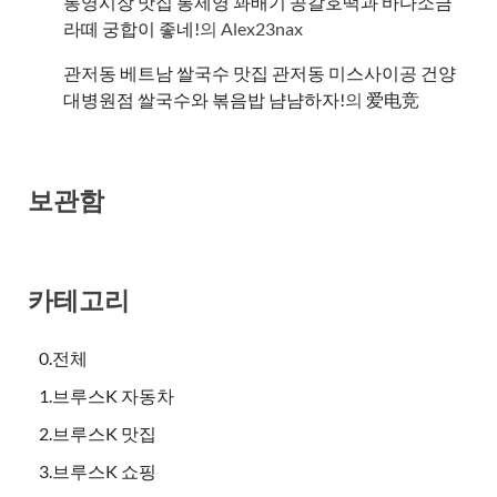
통영시장 맛집 통제영 꽈배기 공갈호떡과 바다소금
라떼 궁합이 좋네!
의
Alex23nax
관저동 베트남 쌀국수 맛집 관저동 미스사이공 건양
대병원점 쌀국수와 볶음밥 냠냠하자!
의
爱电竞
보관함
카테고리
0.전체
1.브루스K 자동차
2.브루스K 맛집
3.브루스K 쇼핑