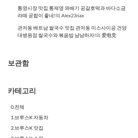
통영시장 맛집 통제영 꽈배기 공갈호떡과 바다소금
라떼 궁합이 좋네!
의
Alex23nax
관저동 베트남 쌀국수 맛집 관저동 미스사이공 건양
대병원점 쌀국수와 볶음밥 냠냠하자!
의
爱电竞
보관함
카테고리
0.전체
1.브루스K 자동차
2.브루스K 맛집