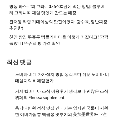
방동 파스쿠찌 그라니따 5400원에 먹는 방법! 블루베
리 그라니따 제일 맛있게 만드는 매장
관저동 라향 기대이상의 맛집이였다. 탕수육, 쟁반짜장
추천함!
천안 빵집 뚜쥬루 빵돌가마마을 이렇게 커졌다고? 깜짝
놀랐네! 뚜쥬르 빵 가격 확인
최신 댓글
노비타 비데 자가설치 방법 생각보다 쉬운 노비타 비
데설치
의
비데탐험가
거제 벨버디아 조식 이용후기 생각보다 괜찮은 조식
뷔페
의
​Finessa supplement
충남대병원 점심 맛집 건더기는 없지만 국물이 시원
한 이비가짬뽕 백짬뽕 맛후기
의
美加墨世界杯下注