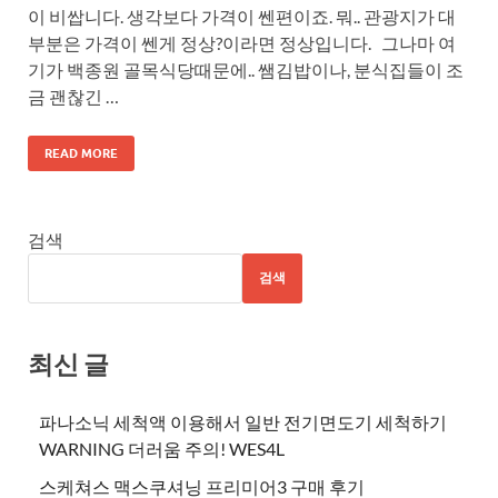
이 비쌉니다. 생각보다 가격이 쎈편이죠. 뭐.. 관광지가 대
부분은 가격이 쎈게 정상?이라면 정상입니다. 그나마 여
기가 백종원 골목식당때문에.. 쌤김밥이나, 분식집들이 조
금 괜찮긴 …
READ MORE
검색
검색
최신 글
파나소닉 세척액 이용해서 일반 전기면도기 세척하기
WARNING 더러움 주의! WES4L
스케쳐스 맥스쿠셔닝 프리미어3 구매 후기