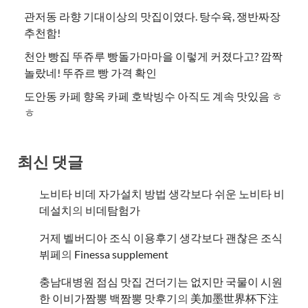
관저동 라향 기대이상의 맛집이였다. 탕수육, 쟁반짜장
추천함!
천안 빵집 뚜쥬루 빵돌가마마을 이렇게 커졌다고? 깜짝
놀랐네! 뚜쥬르 빵 가격 확인
도안동 카페 향옥 카페 호박빙수 아직도 계속 맛있음 ㅎ
ㅎ
최신 댓글
노비타 비데 자가설치 방법 생각보다 쉬운 노비타 비
데설치
의
비데탐험가
거제 벨버디아 조식 이용후기 생각보다 괜찮은 조식
뷔페
의
​Finessa supplement
충남대병원 점심 맛집 건더기는 없지만 국물이 시원
한 이비가짬뽕 백짬뽕 맛후기
의
美加墨世界杯下注