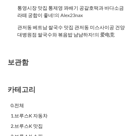
통영시장 맛집 통제영 꽈배기 공갈호떡과 바다소금
라떼 궁합이 좋네!
의
Alex23nax
관저동 베트남 쌀국수 맛집 관저동 미스사이공 건양
대병원점 쌀국수와 볶음밥 냠냠하자!
의
爱电竞
보관함
카테고리
0.전체
1.브루스K 자동차
2.브루스K 맛집