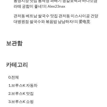
통영시장 맛집 통제영 꽈배기 공갈호떡과 바다소금
라떼 궁합이 좋네!
의
Alex23nax
관저동 베트남 쌀국수 맛집 관저동 미스사이공 건양
대병원점 쌀국수와 볶음밥 냠냠하자!
의
爱电竞
보관함
카테고리
0.전체
1.브루스K 자동차
2.브루스K 맛집
3.브루스K 쇼핑