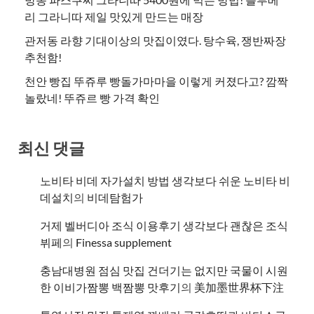
리 그라니따 제일 맛있게 만드는 매장
관저동 라향 기대이상의 맛집이였다. 탕수육, 쟁반짜장
추천함!
천안 빵집 뚜쥬루 빵돌가마마을 이렇게 커졌다고? 깜짝
놀랐네! 뚜쥬르 빵 가격 확인
최신 댓글
노비타 비데 자가설치 방법 생각보다 쉬운 노비타 비
데설치
의
비데탐험가
거제 벨버디아 조식 이용후기 생각보다 괜찮은 조식
뷔페
의
​Finessa supplement
충남대병원 점심 맛집 건더기는 없지만 국물이 시원
한 이비가짬뽕 백짬뽕 맛후기
의
美加墨世界杯下注