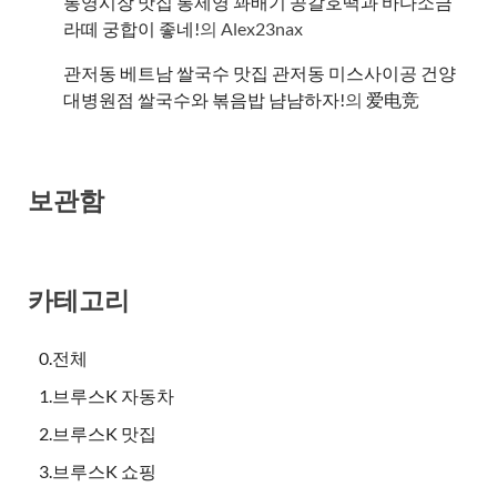
통영시장 맛집 통제영 꽈배기 공갈호떡과 바다소금
라떼 궁합이 좋네!
의
Alex23nax
관저동 베트남 쌀국수 맛집 관저동 미스사이공 건양
대병원점 쌀국수와 볶음밥 냠냠하자!
의
爱电竞
보관함
카테고리
0.전체
1.브루스K 자동차
2.브루스K 맛집
3.브루스K 쇼핑