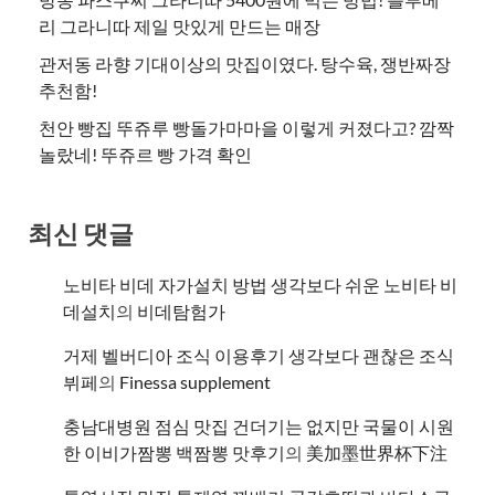
리 그라니따 제일 맛있게 만드는 매장
관저동 라향 기대이상의 맛집이였다. 탕수육, 쟁반짜장
추천함!
천안 빵집 뚜쥬루 빵돌가마마을 이렇게 커졌다고? 깜짝
놀랐네! 뚜쥬르 빵 가격 확인
최신 댓글
노비타 비데 자가설치 방법 생각보다 쉬운 노비타 비
데설치
의
비데탐험가
거제 벨버디아 조식 이용후기 생각보다 괜찮은 조식
뷔페
의
​Finessa supplement
충남대병원 점심 맛집 건더기는 없지만 국물이 시원
한 이비가짬뽕 백짬뽕 맛후기
의
美加墨世界杯下注