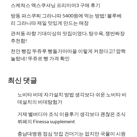
스케쳐스 맥스쿠셔닝 프리미어3 구매 후기
방동 파스쿠찌 그라니따 5400원에 먹는 방법! 블루베
리 그라니따 제일 맛있게 만드는 매장
관저동 라향 기대이상의 맛집이였다. 탕수육, 쟁반짜장
추천함!
천안 빵집 뚜쥬루 빵돌가마마을 이렇게 커졌다고? 깜짝
놀랐네! 뚜쥬르 빵 가격 확인
최신 댓글
노비타 비데 자가설치 방법 생각보다 쉬운 노비타 비
데설치
의
비데탐험가
거제 벨버디아 조식 이용후기 생각보다 괜찮은 조식
뷔페
의
​Finessa supplement
충남대병원 점심 맛집 건더기는 없지만 국물이 시원