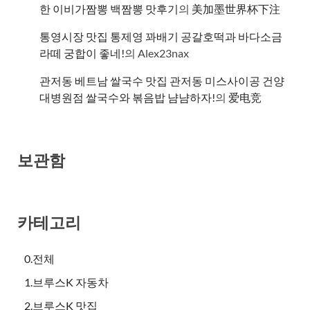
한 이비가짬뽕 백짬뽕 맛후기
의
美加墨世界杯下注
통영시장 맛집 통제영 꽈배기 공갈호떡과 바다소금
라떼 궁합이 좋네!
의
Alex23nax
관저동 베트남 쌀국수 맛집 관저동 미스사이공 건양
대병원점 쌀국수와 볶음밥 냠냠하자!
의
爱电竞
보관함
카테고리
0.전체
1.브루스K 자동차
2.브루스K 맛집