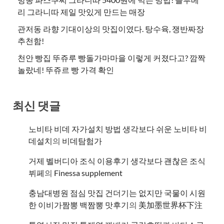
리 그라니따 제일 맛있게 만드는 매장
관저동 라향 기대이상의 맛집이였다. 탕수육, 쟁반짜장
추천함!
천안 빵집 뚜쥬루 빵돌가마마을 이렇게 커졌다고? 깜짝
놀랐네! 뚜쥬르 빵 가격 확인
최신 댓글
노비타 비데 자가설치 방법 생각보다 쉬운 노비타 비
데설치
의
비데탐험가
거제 벨버디아 조식 이용후기 생각보다 괜찮은 조식
뷔페
의
​Finessa supplement
충남대병원 점심 맛집 건더기는 없지만 국물이 시원
한 이비가짬뽕 백짬뽕 맛후기
의
美加墨世界杯下注