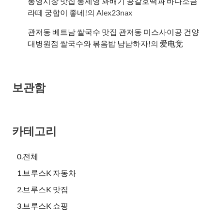
통영시장 맛집 통제영 꽈배기 공갈호떡과 바다소금
라떼 궁합이 좋네!
의
Alex23nax
관저동 베트남 쌀국수 맛집 관저동 미스사이공 건양
대병원점 쌀국수와 볶음밥 냠냠하자!
의
爱电竞
보관함
카테고리
0.전체
1.브루스K 자동차
2.브루스K 맛집
3.브루스K 쇼핑