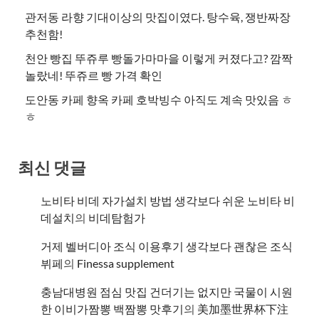
관저동 라향 기대이상의 맛집이였다. 탕수육, 쟁반짜장
추천함!
천안 빵집 뚜쥬루 빵돌가마마을 이렇게 커졌다고? 깜짝
놀랐네! 뚜쥬르 빵 가격 확인
도안동 카페 향옥 카페 호박빙수 아직도 계속 맛있음 ㅎ
ㅎ
최신 댓글
노비타 비데 자가설치 방법 생각보다 쉬운 노비타 비
데설치
의
비데탐험가
거제 벨버디아 조식 이용후기 생각보다 괜찮은 조식
뷔페
의
​Finessa supplement
충남대병원 점심 맛집 건더기는 없지만 국물이 시원
한 이비가짬뽕 백짬뽕 맛후기
의
美加墨世界杯下注