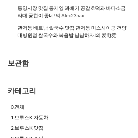
통영시장 맛집 통제영 꽈배기 공갈호떡과 바다소금
라떼 궁합이 좋네!
의
Alex23nax
관저동 베트남 쌀국수 맛집 관저동 미스사이공 건양
대병원점 쌀국수와 볶음밥 냠냠하자!
의
爱电竞
보관함
카테고리
0.전체
1.브루스K 자동차
2.브루스K 맛집