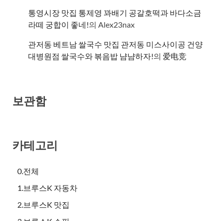
통영시장 맛집 통제영 꽈배기 공갈호떡과 바다소금
라떼 궁합이 좋네!
의
Alex23nax
관저동 베트남 쌀국수 맛집 관저동 미스사이공 건양
대병원점 쌀국수와 볶음밥 냠냠하자!
의
爱电竞
보관함
카테고리
0.전체
1.브루스K 자동차
2.브루스K 맛집