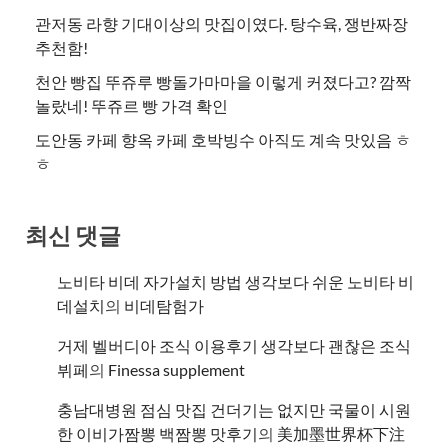
관저동 라향 기대이상의 맛집이였다. 탕수육, 쟁반짜장
추천함!
천안 빵집 뚜쥬루 빵돌가마마을 이렇게 커졌다고? 깜짝
놀랐네! 뚜쥬르 빵 가격 확인
도안동 카페 향옥 카페 호박빙수 아직도 계속 맛있음 ㅎ
ㅎ
최신 댓글
노비타 비데 자가설치 방법 생각보다 쉬운 노비타 비
데설치
의
비데탐험가
거제 벨버디아 조식 이용후기 생각보다 괜찮은 조식
뷔페
의
​Finessa supplement
충남대병원 점심 맛집 건더기는 없지만 국물이 시원
한 이비가짬뽕 백짬뽕 맛후기
의
美加墨世界杯下注