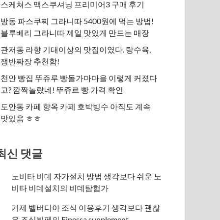
스케쳐스 맥스쿠셔닝 프리미어3 구매 후기
방동 파스쿠찌 그라니따 5400원에 먹는 방법!
블루베리 그라니따 제일 맛있게 만드는 매장
관저동 라향 기대이상의 맛집이였다. 탕수육,
쟁반짜장 추천함!
천안 빵집 뚜쥬루 빵돌가마마을 이렇게 커졌다
고? 깜짝놀랐네! 뚜쥬르 빵 가격 확인
도안동 카페 향옥 카페 호박빙수 아직도 계속
맛있음 ㅎㅎ
최신 댓글
노비타 비데 자가설치 방법 생각보다 쉬운 노
비타 비데설치
의
비데탐험가
거제 벨버디아 조식 이용후기 생각보다 괜찮
은 조식뷔페
의
​Finessa supplement