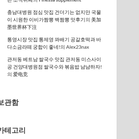
충남대병원 점심 맛집 건더기는 없지만 국물
이 시원한 이비가짬뽕 백짬뽕 맛후기
의
美加
墨世界杯下注
통영시장 맛집 통제영 꽈배기 공갈호떡과 바
다소금라떼 궁합이 좋네!
의
Alex23nax
관저동 베트남 쌀국수 맛집 관저동 미스사이
공 건양대병원점 쌀국수와 볶음밥 냠냠하자!
의
爱电竞
보관함
카테고리