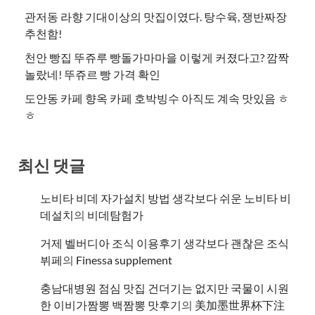
관저동 라향 기대이상의 맛집이였다. 탕수육, 쟁반짜장
추천함!
천안 빵집 뚜쥬루 빵돌가마마을 이렇게 커졌다고? 깜짝
놀랐네! 뚜쥬르 빵 가격 확인
도안동 카페 향옥 카페 호박빙수 아직도 계속 맛있음 ㅎ
ㅎ
최신 댓글
노비타 비데 자가설치 방법 생각보다 쉬운 노비타 비
데설치
의
비데탐험가
거제 벨버디아 조식 이용후기 생각보다 괜찮은 조식
뷔페
의
​Finessa supplement
충남대병원 점심 맛집 건더기는 없지만 국물이 시원
한 이비가짬뽕 백짬뽕 맛후기
의
美加墨世界杯下注