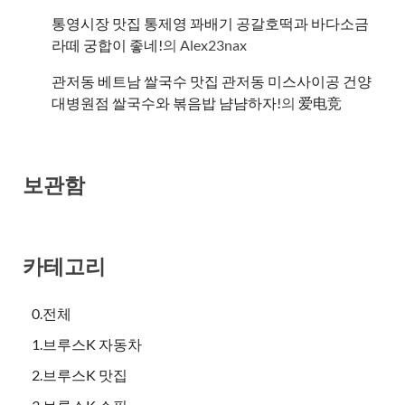
통영시장 맛집 통제영 꽈배기 공갈호떡과 바다소금
라떼 궁합이 좋네!
의
Alex23nax
관저동 베트남 쌀국수 맛집 관저동 미스사이공 건양
대병원점 쌀국수와 볶음밥 냠냠하자!
의
爱电竞
보관함
카테고리
0.전체
1.브루스K 자동차
2.브루스K 맛집