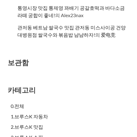
통영시장 맛집 통제영 꽈배기 공갈호떡과 바다소금
라떼 궁합이 좋네!
의
Alex23nax
관저동 베트남 쌀국수 맛집 관저동 미스사이공 건양
대병원점 쌀국수와 볶음밥 냠냠하자!
의
爱电竞
보관함
카테고리
0.전체
1.브루스K 자동차
2.브루스K 맛집