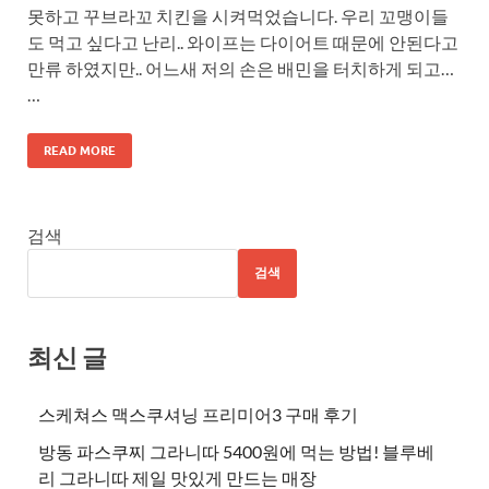
못하고 꾸브라꼬 치킨을 시켜먹었습니다. 우리 꼬맹이들
도 먹고 싶다고 난리.. 와이프는 다이어트 때문에 안된다고
만류 하였지만.. 어느새 저의 손은 배민을 터치하게 되고…
…
READ MORE
검색
검색
최신 글
스케쳐스 맥스쿠셔닝 프리미어3 구매 후기
방동 파스쿠찌 그라니따 5400원에 먹는 방법! 블루베
리 그라니따 제일 맛있게 만드는 매장