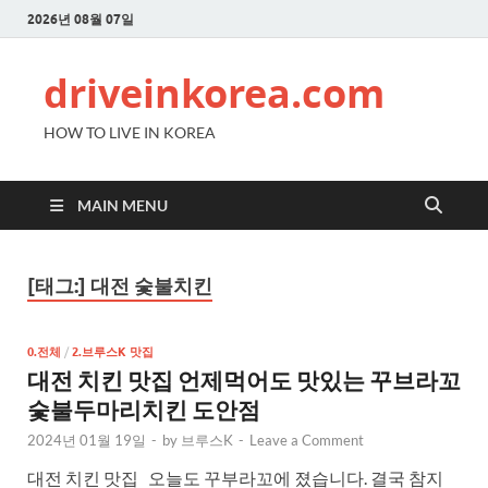
2026년 08월 07일
driveinkorea.com
HOW TO LIVE IN KOREA
MAIN MENU
[태그:]
대전 숯불치킨
0.전체
/
2.브루스K 맛집
대전 치킨 맛집 언제먹어도 맛있는 꾸브라꼬
숯불두마리치킨 도안점
2024년 01월 19일
-
by
브루스K
-
Leave a Comment
대전 치킨 맛집 오늘도 꾸부라꼬에 졌습니다. 결국 참지