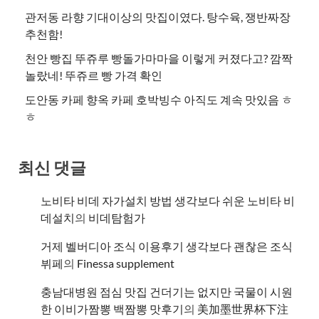
관저동 라향 기대이상의 맛집이였다. 탕수육, 쟁반짜장
추천함!
천안 빵집 뚜쥬루 빵돌가마마을 이렇게 커졌다고? 깜짝
놀랐네! 뚜쥬르 빵 가격 확인
도안동 카페 향옥 카페 호박빙수 아직도 계속 맛있음 ㅎ
ㅎ
최신 댓글
노비타 비데 자가설치 방법 생각보다 쉬운 노비타 비
데설치
의
비데탐험가
거제 벨버디아 조식 이용후기 생각보다 괜찮은 조식
뷔페
의
​Finessa supplement
충남대병원 점심 맛집 건더기는 없지만 국물이 시원
한 이비가짬뽕 백짬뽕 맛후기
의
美加墨世界杯下注