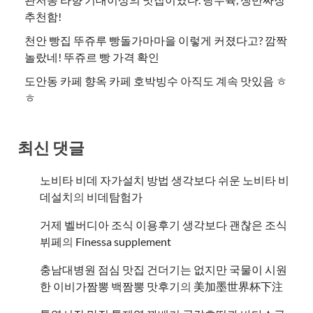
추천함!
천안 빵집 뚜쥬루 빵돌가마마을 이렇게 커졌다고? 깜짝
놀랐네! 뚜쥬르 빵 가격 확인
도안동 카페 향옥 카페 호박빙수 아직도 계속 맛있음 ㅎ
ㅎ
최신 댓글
노비타 비데 자가설치 방법 생각보다 쉬운 노비타 비
데설치
의
비데탐험가
거제 벨버디아 조식 이용후기 생각보다 괜찮은 조식
뷔페
의
​Finessa supplement
충남대병원 점심 맛집 건더기는 없지만 국물이 시원
한 이비가짬뽕 백짬뽕 맛후기
의
美加墨世界杯下注