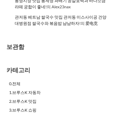
통영시장 맛집 통제영 꽈배기 공갈호떡과 바다소금
라떼 궁합이 좋네!
의
Alex23nax
관저동 베트남 쌀국수 맛집 관저동 미스사이공 건양
대병원점 쌀국수와 볶음밥 냠냠하자!
의
爱电竞
보관함
카테고리
0.전체
1.브루스K 자동차
2.브루스K 맛집
3.브루스K 쇼핑