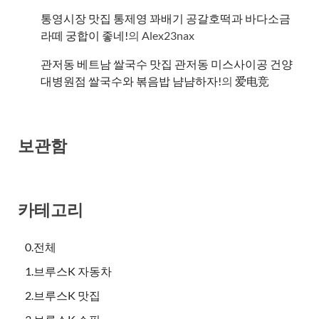
통영시장 맛집 통제영 꽈배기 공갈호떡과 바다소금
라떼 궁합이 좋네!
의
Alex23nax
관저동 베트남 쌀국수 맛집 관저동 미스사이공 건양
대병원점 쌀국수와 볶음밥 냠냠하자!
의
爱电竞
보관함
카테고리
0.전체
1.브루스K 자동차
2.브루스K 맛집