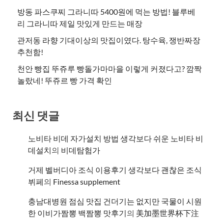
방동 파스쿠찌 그라니따 5400원에 먹는 방법! 블루베
리 그라니따 제일 맛있게 만드는 매장
관저동 라향 기대이상의 맛집이였다. 탕수육, 쟁반짜장
추천함!
천안 빵집 뚜쥬루 빵돌가마마을 이렇게 커졌다고? 깜짝
놀랐네! 뚜쥬르 빵 가격 확인
최신 댓글
노비타 비데 자가설치 방법 생각보다 쉬운 노비타 비
데설치
의
비데탐험가
거제 벨버디아 조식 이용후기 생각보다 괜찮은 조식
뷔페
의
​Finessa supplement
충남대병원 점심 맛집 건더기는 없지만 국물이 시원
한 이비가짬뽕 백짬뽕 맛후기
의
美加墨世界杯下注