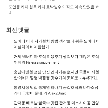
도안동 카페 향옥 카페 호박빙수 아직도 계속 맛있음 ㅎ
ㅎ
최신 댓글
노비타 비데 자가설치 방법 생각보다 쉬운 노비타 비
데설치
의
비데탐험가
거제 벨버디아 조식 이용후기 생각보다 괜찮은 조식
뷔페
의
​Finessa supplement
충남대병원 점심 맛집 건더기는 없지만 국물이 시원
한 이비가짬뽕 백짬뽕 맛후기
의
美加墨世界杯下注
통영시장 맛집 통제영 꽈배기 공갈호떡과 바다소금
라떼 궁합이 좋네!
의
Alex23nax
관저동 베트남 쌀국수 맛집 관저동 미스사이공 건양