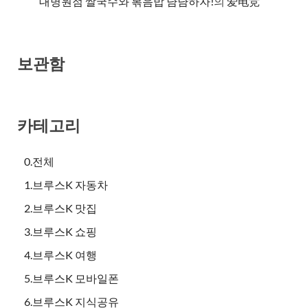
대병원점 쌀국수와 볶음밥 냠냠하자!
의
爱电竞
보관함
카테고리
0.전체
1.브루스K 자동차
2.브루스K 맛집
3.브루스K 쇼핑
4.브루스K 여행
5.브루스K 모바일폰
6.브루스K 지식공유