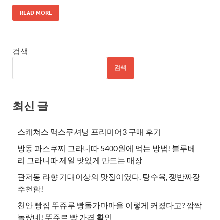
READ MORE
검색
검색
최신 글
스케쳐스 맥스쿠셔닝 프리미어3 구매 후기
방동 파스쿠찌 그라니따 5400원에 먹는 방법! 블루베
리 그라니따 제일 맛있게 만드는 매장
관저동 라향 기대이상의 맛집이였다. 탕수육, 쟁반짜장
추천함!
천안 빵집 뚜쥬루 빵돌가마마을 이렇게 커졌다고? 깜짝
놀랐네! 뚜쥬르 빵 가격 확인