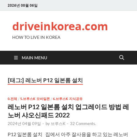
2026년 08월 06일
driveinkorea.com
HOW TO LIVE IN KOREA
MAIN MENU
[태그:]
레노버 P12 일본롬 설치
0.전체
/
5.브루스K 모바일폰
/
6.브루스K 지식공유
레노버 P12 일본롬 설치 업그레이드 방법 레
노버 샤오신패드 2022
2024년 04월 09일
-
by
브루스K
-
32 Comments.
P12 일본롬 설치 집에서 아주 잘사용을 하고 있는 레노버