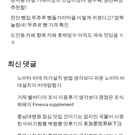
추천함!
천안 빵집 뚜쥬루 빵돌가마마을 이렇게 커졌다고? 깜짝
놀랐네! 뚜쥬르 빵 가격 확인
도안동 카페 향옥 카페 호박빙수 아직도 계속 맛있음 ㅎ
ㅎ
최신 댓글
노비타 비데 자가설치 방법 생각보다 쉬운 노비타 비
데설치
의
비데탐험가
거제 벨버디아 조식 이용후기 생각보다 괜찮은 조식
뷔페
의
​Finessa supplement
충남대병원 점심 맛집 건더기는 없지만 국물이 시원
한 이비가짬뽕 백짬뽕 맛후기
의
美加墨世界杯下注