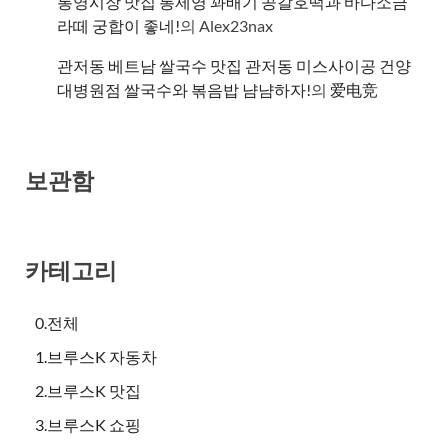
통영시장 맛집 통제영 꽈배기 공갈호떡과 바다소금
라떼 궁합이 좋네!
의
Alex23nax
관저동 베트남 쌀국수 맛집 관저동 미스사이공 건양
대병원점 쌀국수와 볶음밥 냠냠하자!
의
爱电竞
보관함
카테고리
0.전체
1.브루스K 자동차
2.브루스K 맛집
3.브루스K 쇼핑