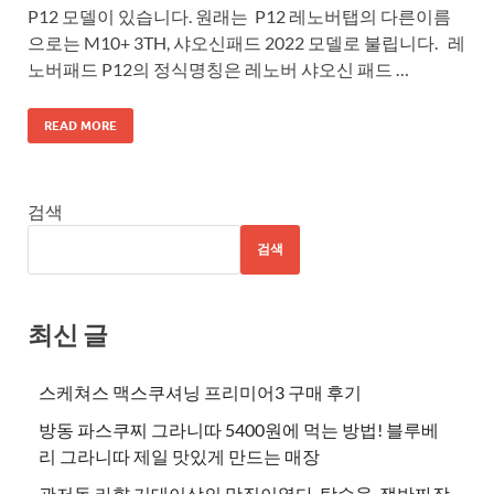
P12 모델이 있습니다. 원래는 P12 레노버탭의 다른이름
으로는 M10+ 3TH, 샤오신패드 2022 모델로 불립니다. 레
노버패드 P12의 정식명칭은 레노버 샤오신 패드 …
READ MORE
검색
검색
최신 글
스케쳐스 맥스쿠셔닝 프리미어3 구매 후기
방동 파스쿠찌 그라니따 5400원에 먹는 방법! 블루베
리 그라니따 제일 맛있게 만드는 매장
관저동 라향 기대이상의 맛집이였다. 탕수육, 쟁반짜장