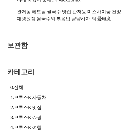
관저동 베트남 쌀국수 맛집 관저동 미스사이공 건양
대병원점 쌀국수와 볶음밥 냠냠하자!
의
爱电竞
보관함
카테고리
0.전체
1.브루스K 자동차
2.브루스K 맛집
3.브루스K 쇼핑
4.브루스K 여행