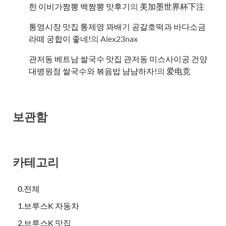
한 이비가짬뽕 백짬뽕 맛후기
의
美加墨世界杯下注
통영시장 맛집 통제영 꽈배기 공갈호떡과 바다소금
라떼 궁합이 좋네!
의
Alex23nax
관저동 베트남 쌀국수 맛집 관저동 미스사이공 건양
대병원점 쌀국수와 볶음밥 냠냠하자!
의
爱电竞
보관함
카테고리
0.전체
1.브루스K 자동차
2.브루스K 맛집