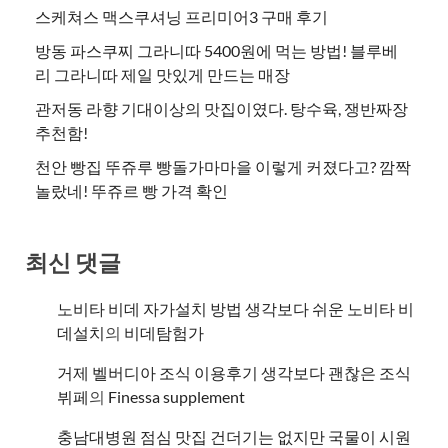
스케쳐스 맥스쿠셔닝 프리미어3 구매 후기
방동 파스쿠찌 그라니따 5400원에 먹는 방법! 블루베
리 그라니따 제일 맛있게 만드는 매장
관저동 라향 기대이상의 맛집이였다. 탕수육, 쟁반짜장
추천함!
천안 빵집 뚜쥬루 빵돌가마마을 이렇게 커졌다고? 깜짝
놀랐네! 뚜쥬르 빵 가격 확인
최신 댓글
노비타 비데 자가설치 방법 생각보다 쉬운 노비타 비
데설치
의
비데탐험가
거제 벨버디아 조식 이용후기 생각보다 괜찮은 조식
뷔페
의
​Finessa supplement
충남대병원 점심 맛집 건더기는 없지만 국물이 시원