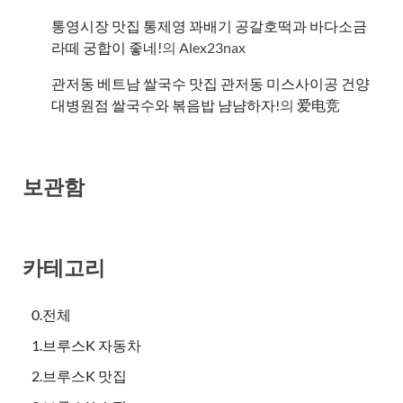
통영시장 맛집 통제영 꽈배기 공갈호떡과 바다소금
라떼 궁합이 좋네!
의
Alex23nax
관저동 베트남 쌀국수 맛집 관저동 미스사이공 건양
대병원점 쌀국수와 볶음밥 냠냠하자!
의
爱电竞
보관함
카테고리
0.전체
1.브루스K 자동차
2.브루스K 맛집