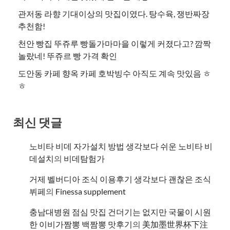
관저동 라향 기대이상의 맛집이였다. 탕수육, 쟁반짜장
추천함!
천안 빵집 뚜쥬루 빵돌가마마을 이렇게 커졌다고? 깜짝
놀랐네! 뚜쥬르 빵 가격 확인
도안동 카페 향옥 카페 호박빙수 아직도 계속 맛있음 ㅎ
ㅎ
최신 댓글
노비타 비데 자가설치 방법 생각보다 쉬운 노비타 비
데설치
의
비데탐험가
거제 벨버디아 조식 이용후기 생각보다 괜찮은 조식
뷔페
의
​Finessa supplement
충남대병원 점심 맛집 건더기는 없지만 국물이 시원
한 이비가짬뽕 백짬뽕 맛후기
의
美加墨世界杯下注