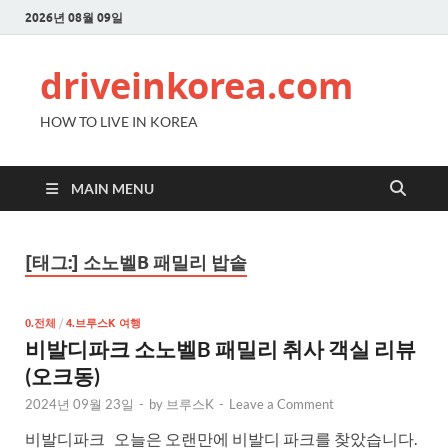
2026년 08월 09일
driveinkorea.com
HOW TO LIVE IN KOREA
MAIN MENU
[태그:]
소노벨B 패밀리 밥솥
0.전체
/
4.브루스K 여행
비발디파크 소노벨B 패밀리 취사 객실 리뷰
(오크동)
2024년 09월 23일
-
by
브루스K
-
Leave a Comment
비발디파크 오늘은 오랜만에 비발디 파크를 찾았습니다.