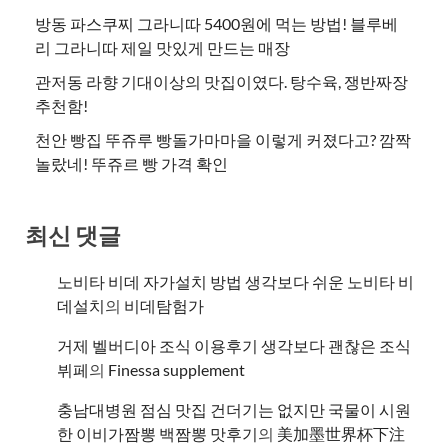
방동 파스쿠찌 그라니따 5400원에 먹는 방법! 블루베
리 그라니따 제일 맛있게 만드는 매장
관저동 라향 기대이상의 맛집이였다. 탕수육, 쟁반짜장
추천함!
천안 빵집 뚜쥬루 빵돌가마마을 이렇게 커졌다고? 깜짝
놀랐네! 뚜쥬르 빵 가격 확인
최신 댓글
노비타 비데 자가설치 방법 생각보다 쉬운 노비타 비
데설치
의
비데탐험가
거제 벨버디아 조식 이용후기 생각보다 괜찮은 조식
뷔페
의
​Finessa supplement
충남대병원 점심 맛집 건더기는 없지만 국물이 시원
한 이비가짬뽕 백짬뽕 맛후기
의
美加墨世界杯下注