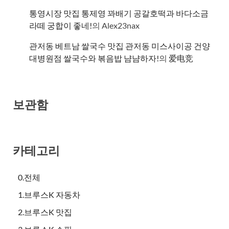
통영시장 맛집 통제영 꽈배기 공갈호떡과 바다소금
라떼 궁합이 좋네!
의
Alex23nax
관저동 베트남 쌀국수 맛집 관저동 미스사이공 건양
대병원점 쌀국수와 볶음밥 냠냠하자!
의
爱电竞
보관함
카테고리
0.전체
1.브루스K 자동차
2.브루스K 맛집