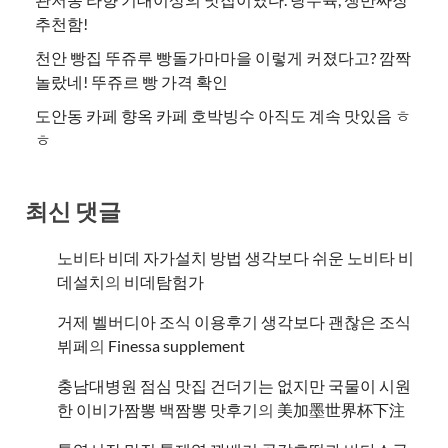
추천함!
천안 빵집 뚜쥬루 빵돌가마마을 이렇게 커졌다고? 깜짝
놀랐네! 뚜쥬르 빵 가격 확인
도안동 카페 향옥 카페 호박빙수 아직도 계속 맛있음 ㅎ
ㅎ
최신 댓글
노비타 비데 자가설치 방법 생각보다 쉬운 노비타 비
데설치
의
비데탐험가
거제 벨버디아 조식 이용후기 생각보다 괜찮은 조식
뷔페
의
​Finessa supplement
충남대병원 점심 맛집 건더기는 없지만 국물이 시원
한 이비가짬뽕 백짬뽕 맛후기
의
美加墨世界杯下注