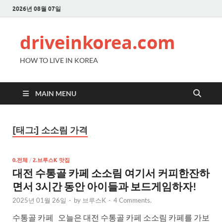
2026년 08월 07일
driveinkorea.com
HOW TO LIVE IN KOREA
MAIN MENU
[태그:]
소소림 가격
0.전체
/
2.브루스K 맛집
대전 수통골 카페 소소림 여기서 커피한잔하
면서 3시간 동안 아이들과 보드게임하자!
2025년 01월 26일
-
by
브루스K
-
4 Comments.
수통골 카페 오늘은 대전 수통골 카페 소소림 카페를 가보