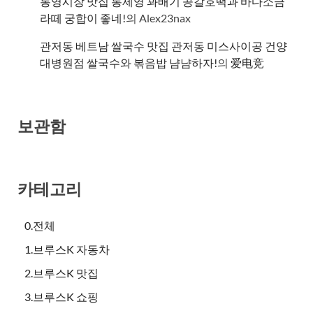
통영시장 맛집 통제영 꽈배기 공갈호떡과 바다소금
라떼 궁합이 좋네!
의
Alex23nax
관저동 베트남 쌀국수 맛집 관저동 미스사이공 건양
대병원점 쌀국수와 볶음밥 냠냠하자!
의
爱电竞
보관함
카테고리
0.전체
1.브루스K 자동차
2.브루스K 맛집
3.브루스K 쇼핑