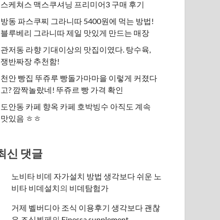
스케쳐스 맥스쿠셔닝 프리미어3 구매 후기
방동 파스쿠찌 그라니따 5400원에 먹는 방법!
블루베리 그라니따 제일 맛있게 만드는 매장
관저동 라향 기대이상의 맛집이였다. 탕수육,
쟁반짜장 추천함!
천안 빵집 뚜쥬루 빵돌가마마을 이렇게 커졌다
고? 깜짝놀랐네! 뚜쥬르 빵 가격 확인
도안동 카페 향옥 카페 호박빙수 아직도 계속
맛있음 ㅎㅎ
최신 댓글
노비타 비데 자가설치 방법 생각보다 쉬운 노
비타 비데설치
의
비데탐험가
거제 벨버디아 조식 이용후기 생각보다 괜찮
은 조식뷔페
의
​Finessa supplement