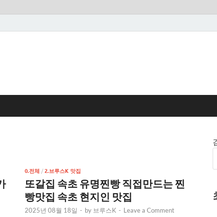
0.전체
/
2.브루스K 맛집
가
또갈집 속초 유명찐빵 직접만드는 찐
빵맛집 속초 현지인 맛집
2025년 08월 18일
-
by
브루스K
-
Leave a Comment