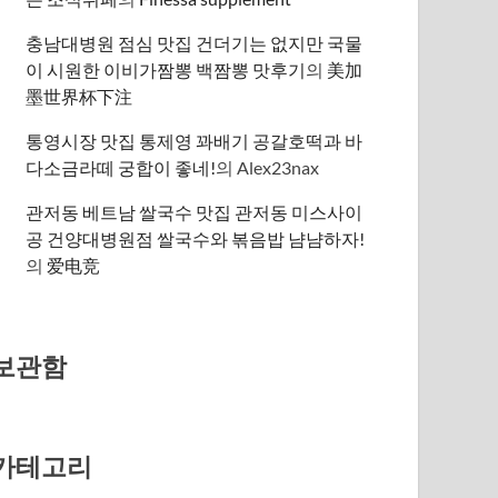
충남대병원 점심 맛집 건더기는 없지만 국물
이 시원한 이비가짬뽕 백짬뽕 맛후기
의
美加
墨世界杯下注
통영시장 맛집 통제영 꽈배기 공갈호떡과 바
다소금라떼 궁합이 좋네!
의
Alex23nax
관저동 베트남 쌀국수 맛집 관저동 미스사이
공 건양대병원점 쌀국수와 볶음밥 냠냠하자!
의
爱电竞
보관함
카테고리