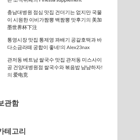
충남대병원 점심 맛집 건더기는 없지만 국물
이 시원한 이비가짬뽕 백짬뽕 맛후기
의
美加
墨世界杯下注
통영시장 맛집 통제영 꽈배기 공갈호떡과 바
다소금라떼 궁합이 좋네!
의
Alex23nax
관저동 베트남 쌀국수 맛집 관저동 미스사이
공 건양대병원점 쌀국수와 볶음밥 냠냠하자!
의
爱电竞
보관함
카테고리