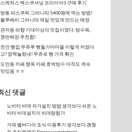
스케쳐스 맥스쿠셔닝 프리미어3 구매 후기
방동 파스쿠찌 그라니따 5400원에 먹는 방법!
블루베리 그라니따 제일 맛있게 만드는 매장
관저동 라향 기대이상의 맛집이였다. 탕수육,
쟁반짜장 추천함!
천안 빵집 뚜쥬루 빵돌가마마을 이렇게 커졌다
고? 깜짝놀랐네! 뚜쥬르 빵 가격 확인
도안동 카페 향옥 카페 호박빙수 아직도 계속
맛있음 ㅎㅎ
최신 댓글
노비타 비데 자가설치 방법 생각보다 쉬운 노
비타 비데설치
의
비데탐험가
거제 벨버디아 조식 이용후기 생각보다 괜찮
은 조식뷔페
의
​Finessa supplement