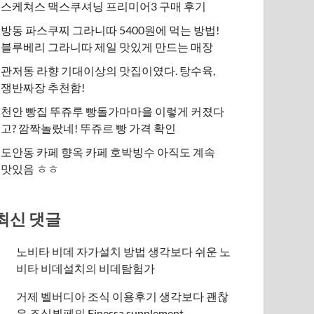
스케쳐스 맥스쿠셔닝 프리미어3 구매 후기
방동 파스쿠찌 그라니따 5400원에 먹는 방법!
블루베리 그라니따 제일 맛있게 만드는 매장
관저동 라향 기대이상의 맛집이였다. 탕수육,
쟁반짜장 추천함!
천안 빵집 뚜쥬루 빵돌가마마을 이렇게 커졌다
고? 깜짝놀랐네! 뚜쥬르 빵 가격 확인
도안동 카페 향옥 카페 호박빙수 아직도 계속
맛있음 ㅎㅎ
최신 댓글
노비타 비데 자가설치 방법 생각보다 쉬운 노
비타 비데설치
의
비데탐험가
거제 벨버디아 조식 이용후기 생각보다 괜찮
은 조식뷔페
의
​Finessa supplement