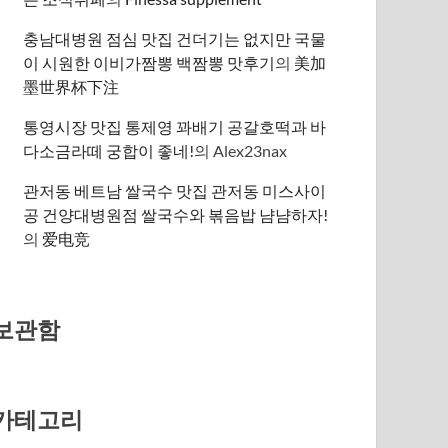
충남대병원 점심 맛집 건더기는 없지만 국물
이 시원한 이비가짬뽕 백짬뽕 맛후기
의
美加
墨世界杯下注
통영시장 맛집 통제영 꽈배기 공갈호떡과 바
다소금라떼 궁합이 좋네!
의
Alex23nax
관저동 베트남 쌀국수 맛집 관저동 미스사이
공 건양대병원점 쌀국수와 볶음밥 냠냠하자!
의
爱电竞
보관함
카테고리