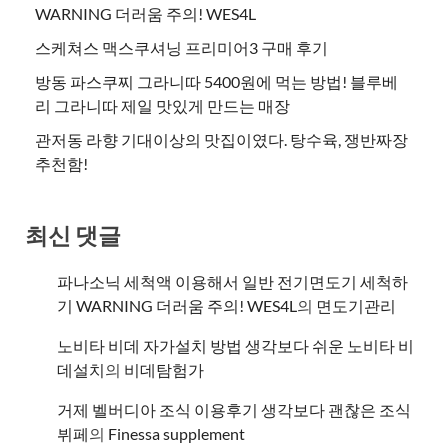
WARNING 더러움 주의! WES4L
스케쳐스 맥스쿠셔닝 프리미어3 구매 후기
방동 파스쿠찌 그라니따 5400원에 먹는 방법! 블루베
리 그라니따 제일 맛있게 만드는 매장
관저동 라향 기대이상의 맛집이였다. 탕수육, 쟁반짜장
추천함!
최신 댓글
파나소닉 세척액 이용해서 일반 전기면도기 세척하
기 WARNING 더러움 주의! WES4L
의
면도기관리
노비타 비데 자가설치 방법 생각보다 쉬운 노비타 비
데설치
의
비데탐험가
거제 벨버디아 조식 이용후기 생각보다 괜찮은 조식
뷔페
의
​Finessa supplement