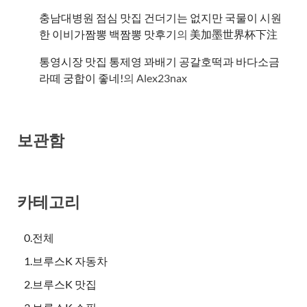
충남대병원 점심 맛집 건더기는 없지만 국물이 시원
한 이비가짬뽕 백짬뽕 맛후기
의
美加墨世界杯下注
통영시장 맛집 통제영 꽈배기 공갈호떡과 바다소금
라떼 궁합이 좋네!
의
Alex23nax
보관함
카테고리
0.전체
1.브루스K 자동차
2.브루스K 맛집