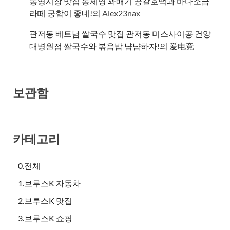
통영시장 맛집 통제영 꽈배기 공갈호떡과 바다소금
라떼 궁합이 좋네!
의
Alex23nax
관저동 베트남 쌀국수 맛집 관저동 미스사이공 건양
대병원점 쌀국수와 볶음밥 냠냠하자!
의
爱电竞
보관함
카테고리
0.전체
1.브루스K 자동차
2.브루스K 맛집
3.브루스K 쇼핑