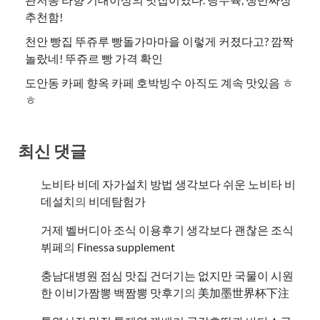
추천함!
천안 빵집 뚜쥬루 빵돌가마마을 이렇게 커졌다고? 깜짝
놀랐네! 뚜쥬르 빵 가격 확인
도안동 카페 향옥 카페 호박빙수 아직도 계속 맛있음 ㅎ
ㅎ
최신 댓글
노비타 비데 자가설치 방법 생각보다 쉬운 노비타 비
데설치
의
비데탐험가
거제 벨버디아 조식 이용후기 생각보다 괜찮은 조식
뷔페
의
​Finessa supplement
충남대병원 점심 맛집 건더기는 없지만 국물이 시원
한 이비가짬뽕 백짬뽕 맛후기
의
美加墨世界杯下注