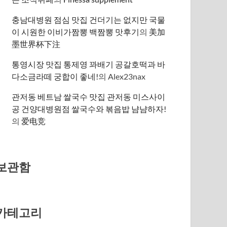
충남대병원 점심 맛집 건더기는 없지만 국물
이 시원한 이비가짬뽕 백짬뽕 맛후기
의
美加
墨世界杯下注
통영시장 맛집 통제영 꽈배기 공갈호떡과 바
다소금라떼 궁합이 좋네!
의
Alex23nax
관저동 베트남 쌀국수 맛집 관저동 미스사이
공 건양대병원점 쌀국수와 볶음밥 냠냠하자!
의
爱电竞
보관함
카테고리