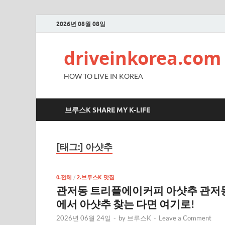
2026년 08월 08일
driveinkorea.com
HOW TO LIVE IN KOREA
브루스K SHARE MY K-LIFE
[태그:]
아샷추
0.전체
/
2.브루스K 맛집
관저동 트리플에이커피 아샷추 관저
에서 아샷추 찾는 다면 여기로!
2026년 06월 24일
-
by
브루스K
-
Leave a Comment