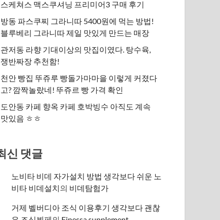
스케쳐스 맥스쿠셔닝 프리미어3 구매 후기
방동 파스쿠찌 그라니따 5400원에 먹는 방법!
블루베리 그라니따 제일 맛있게 만드는 매장
관저동 라향 기대이상의 맛집이였다. 탕수육,
쟁반짜장 추천함!
천안 빵집 뚜쥬루 빵돌가마마을 이렇게 커졌다
고? 깜짝놀랐네! 뚜쥬르 빵 가격 확인
도안동 카페 향옥 카페 호박빙수 아직도 계속
맛있음 ㅎㅎ
최신 댓글
노비타 비데 자가설치 방법 생각보다 쉬운 노
비타 비데설치
의
비데탐험가
거제 벨버디아 조식 이용후기 생각보다 괜찮
은 조식뷔페
의
​Finessa supplement