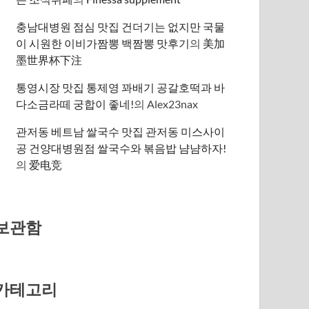
충남대병원 점심 맛집 건더기는 없지만 국물
이 시원한 이비가짬뽕 백짬뽕 맛후기
의
美加
墨世界杯下注
통영시장 맛집 통제영 꽈배기 공갈호떡과 바
다소금라떼 궁합이 좋네!
의
Alex23nax
관저동 베트남 쌀국수 맛집 관저동 미스사이
공 건양대병원점 쌀국수와 볶음밥 냠냠하자!
의
爱电竞
보관함
카테고리