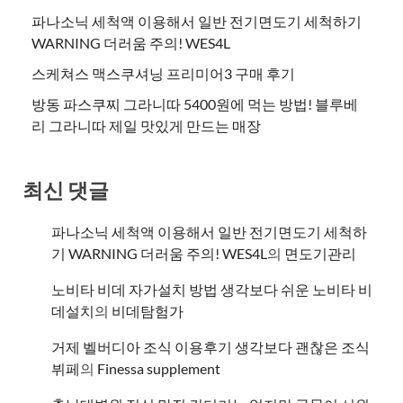
파나소닉 세척액 이용해서 일반 전기면도기 세척하기
WARNING 더러움 주의! WES4L
스케쳐스 맥스쿠셔닝 프리미어3 구매 후기
방동 파스쿠찌 그라니따 5400원에 먹는 방법! 블루베
리 그라니따 제일 맛있게 만드는 매장
최신 댓글
파나소닉 세척액 이용해서 일반 전기면도기 세척하
기 WARNING 더러움 주의! WES4L
의
면도기관리
노비타 비데 자가설치 방법 생각보다 쉬운 노비타 비
데설치
의
비데탐험가
거제 벨버디아 조식 이용후기 생각보다 괜찮은 조식
뷔페
의
​Finessa supplement