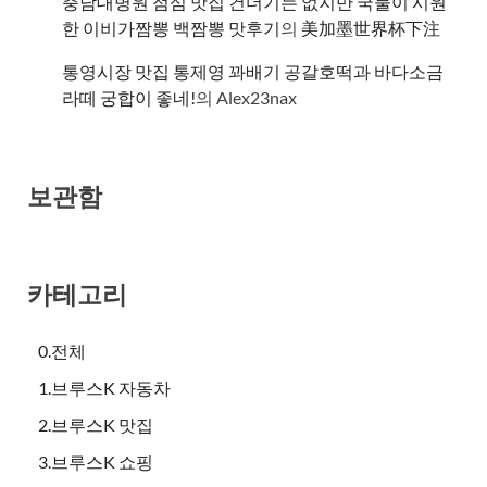
충남대병원 점심 맛집 건더기는 없지만 국물이 시원
한 이비가짬뽕 백짬뽕 맛후기
의
美加墨世界杯下注
통영시장 맛집 통제영 꽈배기 공갈호떡과 바다소금
라떼 궁합이 좋네!
의
Alex23nax
보관함
카테고리
0.전체
1.브루스K 자동차
2.브루스K 맛집
3.브루스K 쇼핑