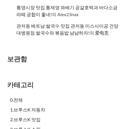
통영시장 맛집 통제영 꽈배기 공갈호떡과 바다소금
라떼 궁합이 좋네!
의
Alex23nax
관저동 베트남 쌀국수 맛집 관저동 미스사이공 건양
대병원점 쌀국수와 볶음밥 냠냠하자!
의
爱电竞
보관함
카테고리
0.전체
1.브루스K 자동차
2.브루스K 맛집