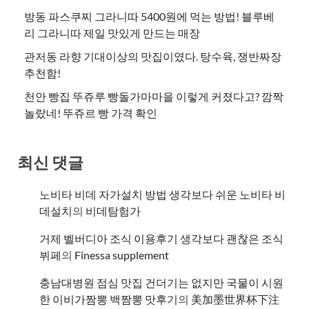
방동 파스쿠찌 그라니따 5400원에 먹는 방법! 블루베
리 그라니따 제일 맛있게 만드는 매장
관저동 라향 기대이상의 맛집이였다. 탕수육, 쟁반짜장
추천함!
천안 빵집 뚜쥬루 빵돌가마마을 이렇게 커졌다고? 깜짝
놀랐네! 뚜쥬르 빵 가격 확인
최신 댓글
노비타 비데 자가설치 방법 생각보다 쉬운 노비타 비
데설치
의
비데탐험가
거제 벨버디아 조식 이용후기 생각보다 괜찮은 조식
뷔페
의
​Finessa supplement
충남대병원 점심 맛집 건더기는 없지만 국물이 시원
한 이비가짬뽕 백짬뽕 맛후기
의
美加墨世界杯下注