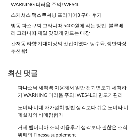
WARNING 더러움 주의! WES4L
스케쳐스 맥스쿠셔닝 프리미어3 구매 후기
방동 파스쿠찌 그라니따 5400원에 먹는 방법! 블루베
리 그라니따 제일 맛있게 만드는 매장
관저동 라향 기대이상의 맛집이였다. 탕수육, 쟁반짜장
추천함!
최신 댓글
파나소닉 세척액 이용해서 일반 전기면도기 세척하
기 WARNING 더러움 주의! WES4L
의
면도기관리
노비타 비데 자가설치 방법 생각보다 쉬운 노비타 비
데설치
의
비데탐험가
거제 벨버디아 조식 이용후기 생각보다 괜찮은 조식
뷔페
의
​Finessa supplement