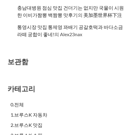
충남대병원 점심 맛집 건더기는 없지만 국물이 시원
한 이비가짬뽕 백짬뽕 맛후기
의
美加墨世界杯下注
통영시장 맛집 통제영 꽈배기 공갈호떡과 바다소금
라떼 궁합이 좋네!
의
Alex23nax
보관함
카테고리
0.전체
1.브루스K 자동차
2.브루스K 맛집