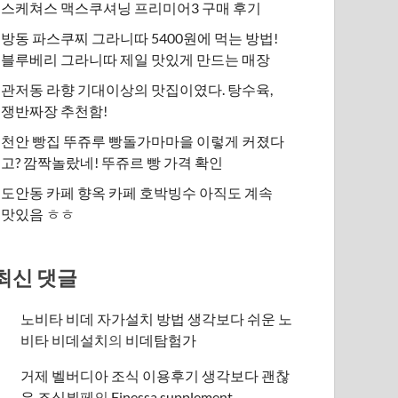
스케쳐스 맥스쿠셔닝 프리미어3 구매 후기
방동 파스쿠찌 그라니따 5400원에 먹는 방법!
블루베리 그라니따 제일 맛있게 만드는 매장
관저동 라향 기대이상의 맛집이였다. 탕수육,
쟁반짜장 추천함!
천안 빵집 뚜쥬루 빵돌가마마을 이렇게 커졌다
고? 깜짝놀랐네! 뚜쥬르 빵 가격 확인
도안동 카페 향옥 카페 호박빙수 아직도 계속
맛있음 ㅎㅎ
최신 댓글
노비타 비데 자가설치 방법 생각보다 쉬운 노
비타 비데설치
의
비데탐험가
거제 벨버디아 조식 이용후기 생각보다 괜찮
은 조식뷔페
의
​Finessa supplement