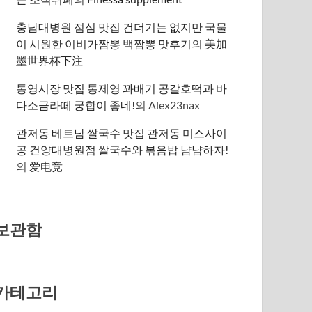
충남대병원 점심 맛집 건더기는 없지만 국물
이 시원한 이비가짬뽕 백짬뽕 맛후기
의
美加
墨世界杯下注
통영시장 맛집 통제영 꽈배기 공갈호떡과 바
다소금라떼 궁합이 좋네!
의
Alex23nax
관저동 베트남 쌀국수 맛집 관저동 미스사이
공 건양대병원점 쌀국수와 볶음밥 냠냠하자!
의
爱电竞
보관함
카테고리