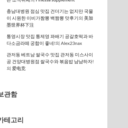
충남대병원 점심 맛집 건더기는 없지만 국물
이 시원한 이비가짬뽕 백짬뽕 맛후기
의
美加
墨世界杯下注
통영시장 맛집 통제영 꽈배기 공갈호떡과 바
다소금라떼 궁합이 좋네!
의
Alex23nax
관저동 베트남 쌀국수 맛집 관저동 미스사이
공 건양대병원점 쌀국수와 볶음밥 냠냠하자!
의
爱电竞
보관함
카테고리