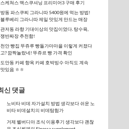
스케쳐스 맥스쿠셔닝 프리미어3 구매 후기
방동 파스쿠찌 그라니따 5400원에 먹는 방법!
블루베리 그라니따 제일 맛있게 만드는 매장
관저동 라향 기대이상의 맛집이였다. 탕수육,
쟁반짜장 추천함!
천안 빵집 뚜쥬루 빵돌가마마을 이렇게 커졌다
고? 깜짝놀랐네! 뚜쥬르 빵 가격 확인
도안동 카페 향옥 카페 호박빙수 아직도 계속
맛있음 ㅎㅎ
최신 댓글
노비타 비데 자가설치 방법 생각보다 쉬운 노
비타 비데설치
의
비데탐험가
거제 벨버디아 조식 이용후기 생각보다 괜찮
은 조식뷔페
의
​Finessa supplement