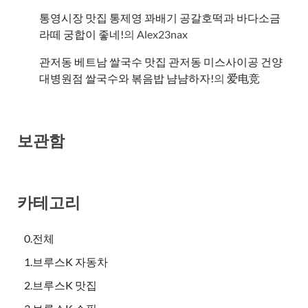
통영시장 맛집 통제영 꽈배기 공갈호떡과 바다소금
라떼 궁합이 좋네!
의
Alex23nax
관저동 베트남 쌀국수 맛집 관저동 미스사이공 건양
대병원점 쌀국수와 볶음밥 냠냠하자!
의
爱电竞
보관함
카테고리
0.전체
1.브루스K 자동차
2.브루스K 맛집