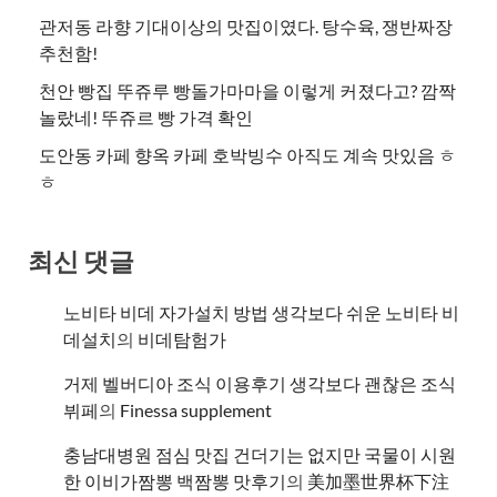
관저동 라향 기대이상의 맛집이였다. 탕수육, 쟁반짜장
추천함!
천안 빵집 뚜쥬루 빵돌가마마을 이렇게 커졌다고? 깜짝
놀랐네! 뚜쥬르 빵 가격 확인
도안동 카페 향옥 카페 호박빙수 아직도 계속 맛있음 ㅎ
ㅎ
최신 댓글
노비타 비데 자가설치 방법 생각보다 쉬운 노비타 비
데설치
의
비데탐험가
거제 벨버디아 조식 이용후기 생각보다 괜찮은 조식
뷔페
의
​Finessa supplement
충남대병원 점심 맛집 건더기는 없지만 국물이 시원
한 이비가짬뽕 백짬뽕 맛후기
의
美加墨世界杯下注