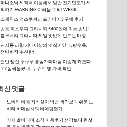
파나소닉 세척액 이용해서 일반 전기면도기 세
척하기 WARNING 더러움 주의! WES4L
스케쳐스 맥스쿠셔닝 프리미어3 구매 후기
방동 파스쿠찌 그라니따 5400원에 먹는 방법!
블루베리 그라니따 제일 맛있게 만드는 매장
관저동 라향 기대이상의 맛집이였다. 탕수육,
쟁반짜장 추천함!
천안 빵집 뚜쥬루 빵돌가마마을 이렇게 커졌다
고? 깜짝놀랐네! 뚜쥬르 빵 가격 확인
최신 댓글
노비타 비데 자가설치 방법 생각보다 쉬운 노
비타 비데설치
의
비데탐험가
거제 벨버디아 조식 이용후기 생각보다 괜찮
은 조식뷔페
의
​Finessa supplement