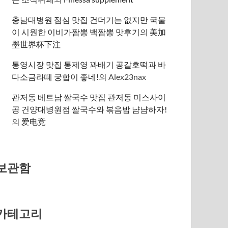
충남대병원 점심 맛집 건더기는 없지만 국물
이 시원한 이비가짬뽕 백짬뽕 맛후기
의
美加
墨世界杯下注
통영시장 맛집 통제영 꽈배기 공갈호떡과 바
다소금라떼 궁합이 좋네!
의
Alex23nax
관저동 베트남 쌀국수 맛집 관저동 미스사이
공 건양대병원점 쌀국수와 볶음밥 냠냠하자!
의
爱电竞
보관함
카테고리