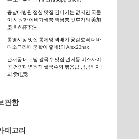
충남대병원 점심 맛집 건더기는 없지만 국물
이 시원한 이비가짬뽕 백짬뽕 맛후기
의
美加
墨世界杯下注
통영시장 맛집 통제영 꽈배기 공갈호떡과 바
다소금라떼 궁합이 좋네!
의
Alex23nax
관저동 베트남 쌀국수 맛집 관저동 미스사이
공 건양대병원점 쌀국수와 볶음밥 냠냠하자!
의
爱电竞
보관함
카테고리