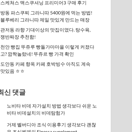
스케쳐스 맥스쿠셔닝 프리미어3 구매 후기
방동 파스쿠찌 그라니따 5400원에 먹는 방법!
블루베리 그라니따 제일 맛있게 만드는 매장
관저동 라향 기대이상의 맛집이였다. 탕수육,
쟁반짜장 추천함!
천안 빵집 뚜쥬루 빵돌가마마을 이렇게 커졌다
고? 깜짝놀랐네! 뚜쥬르 빵 가격 확인
도안동 카페 향옥 카페 호박빙수 아직도 계속
맛있음 ㅎㅎ
최신 댓글
노비타 비데 자가설치 방법 생각보다 쉬운 노
비타 비데설치
의
비데탐험가
거제 벨버디아 조식 이용후기 생각보다 괜찮
은 조식뷔페
의
​Finessa supplement