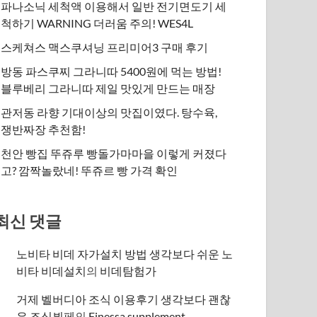
파나소닉 세척액 이용해서 일반 전기면도기 세
척하기 WARNING 더러움 주의! WES4L
스케쳐스 맥스쿠셔닝 프리미어3 구매 후기
방동 파스쿠찌 그라니따 5400원에 먹는 방법!
블루베리 그라니따 제일 맛있게 만드는 매장
관저동 라향 기대이상의 맛집이였다. 탕수육,
쟁반짜장 추천함!
천안 빵집 뚜쥬루 빵돌가마마을 이렇게 커졌다
고? 깜짝놀랐네! 뚜쥬르 빵 가격 확인
최신 댓글
노비타 비데 자가설치 방법 생각보다 쉬운 노
비타 비데설치
의
비데탐험가
거제 벨버디아 조식 이용후기 생각보다 괜찮
은 조식뷔페
의
​Finessa supplement