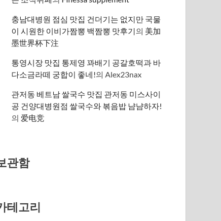
충남대병원 점심 맛집 건더기는 없지만 국물
이 시원한 이비가짬뽕 백짬뽕 맛후기
의
美加
墨世界杯下注
통영시장 맛집 통제영 꽈배기 공갈호떡과 바
다소금라떼 궁합이 좋네!
의
Alex23nax
관저동 베트남 쌀국수 맛집 관저동 미스사이
공 건양대병원점 쌀국수와 볶음밥 냠냠하자!
의
爱电竞
보관함
카테고리