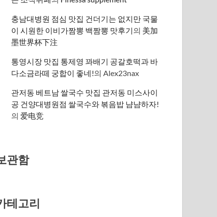
충남대병원 점심 맛집 건더기는 없지만 국물
이 시원한 이비가짬뽕 백짬뽕 맛후기
의
美加
墨世界杯下注
통영시장 맛집 통제영 꽈배기 공갈호떡과 바
다소금라떼 궁합이 좋네!
의
Alex23nax
관저동 베트남 쌀국수 맛집 관저동 미스사이
공 건양대병원점 쌀국수와 볶음밥 냠냠하자!
의
爱电竞
보관함
카테고리