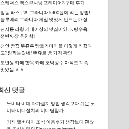
스케쳐스 맥스쿠셔닝 프리미어3 구매 후기
방동 파스쿠찌 그라니따 5400원에 먹는 방법!
블루베리 그라니따 제일 맛있게 만드는 매장
관저동 라향 기대이상의 맛집이였다. 탕수육,
쟁반짜장 추천함!
천안 빵집 뚜쥬루 빵돌가마마을 이렇게 커졌다
고? 깜짝놀랐네! 뚜쥬르 빵 가격 확인
도안동 카페 향옥 카페 호박빙수 아직도 계속
맛있음 ㅎㅎ
최신 댓글
노비타 비데 자가설치 방법 생각보다 쉬운 노
비타 비데설치
의
비데탐험가
거제 벨버디아 조식 이용후기 생각보다 괜찮
은 조식뷔페
의
​Finessa supplement