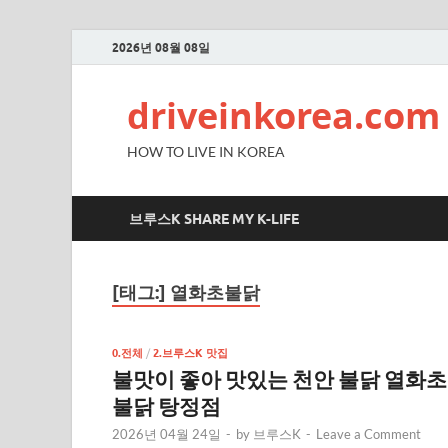
2026년 08월 08일
driveinkorea.com
HOW TO LIVE IN KOREA
브루스K SHARE MY K-LIFE
[태그:]
열화초불닭
0.전체
/
2.브루스K 맛집
불맛이 좋아 맛있는 천안 불닭 열화초
불닭 탕정점
2026년 04월 24일
-
by
브루스K
-
Leave a Comment