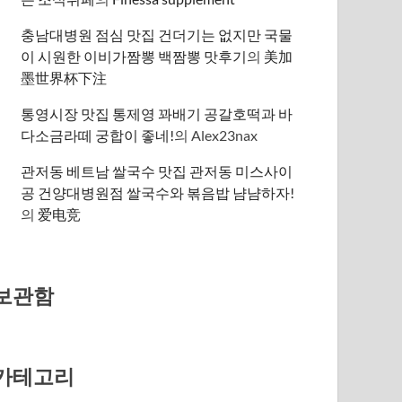
충남대병원 점심 맛집 건더기는 없지만 국물
이 시원한 이비가짬뽕 백짬뽕 맛후기
의
美加
墨世界杯下注
통영시장 맛집 통제영 꽈배기 공갈호떡과 바
다소금라떼 궁합이 좋네!
의
Alex23nax
관저동 베트남 쌀국수 맛집 관저동 미스사이
공 건양대병원점 쌀국수와 볶음밥 냠냠하자!
의
爱电竞
보관함
카테고리