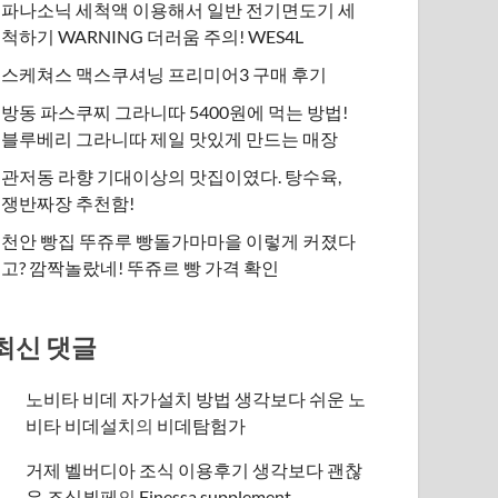
파나소닉 세척액 이용해서 일반 전기면도기 세
척하기 WARNING 더러움 주의! WES4L
스케쳐스 맥스쿠셔닝 프리미어3 구매 후기
방동 파스쿠찌 그라니따 5400원에 먹는 방법!
블루베리 그라니따 제일 맛있게 만드는 매장
관저동 라향 기대이상의 맛집이였다. 탕수육,
쟁반짜장 추천함!
천안 빵집 뚜쥬루 빵돌가마마을 이렇게 커졌다
고? 깜짝놀랐네! 뚜쥬르 빵 가격 확인
최신 댓글
노비타 비데 자가설치 방법 생각보다 쉬운 노
비타 비데설치
의
비데탐험가
거제 벨버디아 조식 이용후기 생각보다 괜찮
은 조식뷔페
의
​Finessa supplement