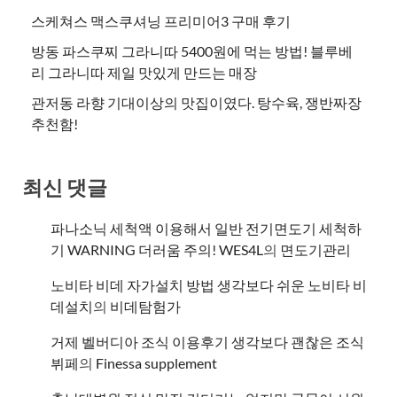
스케쳐스 맥스쿠셔닝 프리미어3 구매 후기
방동 파스쿠찌 그라니따 5400원에 먹는 방법! 블루베
리 그라니따 제일 맛있게 만드는 매장
관저동 라향 기대이상의 맛집이였다. 탕수육, 쟁반짜장
추천함!
최신 댓글
파나소닉 세척액 이용해서 일반 전기면도기 세척하
기 WARNING 더러움 주의! WES4L
의
면도기관리
노비타 비데 자가설치 방법 생각보다 쉬운 노비타 비
데설치
의
비데탐험가
거제 벨버디아 조식 이용후기 생각보다 괜찮은 조식
뷔페
의
​Finessa supplement