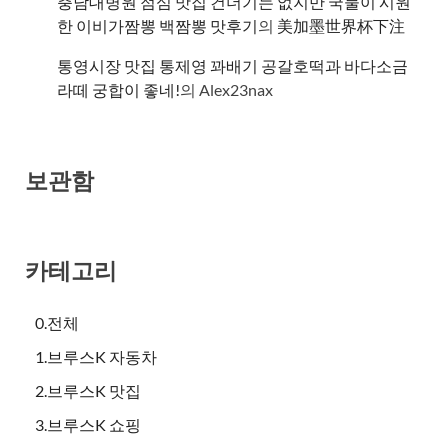
충남대병원 점심 맛집 건더기는 없지만 국물이 시원
한 이비가짬뽕 백짬뽕 맛후기
의
美加墨世界杯下注
통영시장 맛집 통제영 꽈배기 공갈호떡과 바다소금
라떼 궁합이 좋네!
의
Alex23nax
보관함
카테고리
0.전체
1.브루스K 자동차
2.브루스K 맛집
3.브루스K 쇼핑