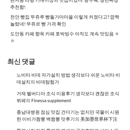
추천함!
천안 빵집 뚜쥬루 빵돌가마마을 이렇게 커졌다고? 깜짝
놀랐네! 뚜쥬르 빵 가격 확인
도안동 카페 향옥 카페 호박빙수 아직도 계속 맛있음 ㅎ
ㅎ
최신 댓글
노비타 비데 자가설치 방법 생각보다 쉬운 노비타 비
데설치
의
비데탐험가
거제 벨버디아 조식 이용후기 생각보다 괜찮은 조식
뷔페
의
​Finessa supplement
충남대병원 점심 맛집 건더기는 없지만 국물이 시원
한 이비가짬뽕 백짬뽕 맛후기
의
美加墨世界杯下注