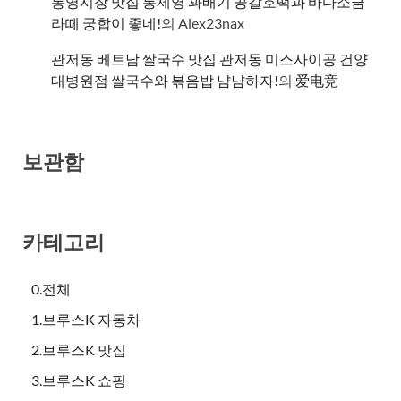
통영시장 맛집 통제영 꽈배기 공갈호떡과 바다소금
라떼 궁합이 좋네!
의
Alex23nax
관저동 베트남 쌀국수 맛집 관저동 미스사이공 건양
대병원점 쌀국수와 볶음밥 냠냠하자!
의
爱电竞
보관함
카테고리
0.전체
1.브루스K 자동차
2.브루스K 맛집
3.브루스K 쇼핑