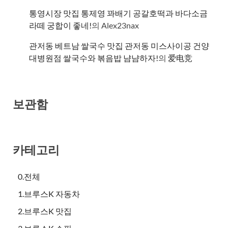
통영시장 맛집 통제영 꽈배기 공갈호떡과 바다소금
라떼 궁합이 좋네!
의
Alex23nax
관저동 베트남 쌀국수 맛집 관저동 미스사이공 건양
대병원점 쌀국수와 볶음밥 냠냠하자!
의
爱电竞
보관함
카테고리
0.전체
1.브루스K 자동차
2.브루스K 맛집