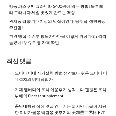
방동 파스쿠찌 그라니따 5400원에 먹는 방법! 블루베
리 그라니따 제일 맛있게 만드는 매장
관저동 라향 기대이상의 맛집이였다. 탕수육, 쟁반짜장
추천함!
천안 빵집 뚜쥬루 빵돌가마마을 이렇게 커졌다고? 깜짝
놀랐네! 뚜쥬르 빵 가격 확인
최신 댓글
노비타 비데 자가설치 방법 생각보다 쉬운 노비타 비
데설치
의
비데탐험가
거제 벨버디아 조식 이용후기 생각보다 괜찮은 조식
뷔페
의
​Finessa supplement
충남대병원 점심 맛집 건더기는 없지만 국물이 시원
한 이비가짬뽕 백짬뽕 맛후기
의
美加墨世界杯下注