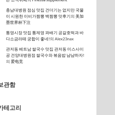
충남대병원 점심 맛집 건더기는 없지만 국물
이 시원한 이비가짬뽕 백짬뽕 맛후기
의
美加
墨世界杯下注
통영시장 맛집 통제영 꽈배기 공갈호떡과 바
다소금라떼 궁합이 좋네!
의
Alex23nax
관저동 베트남 쌀국수 맛집 관저동 미스사이
공 건양대병원점 쌀국수와 볶음밥 냠냠하자!
의
爱电竞
보관함
카테고리