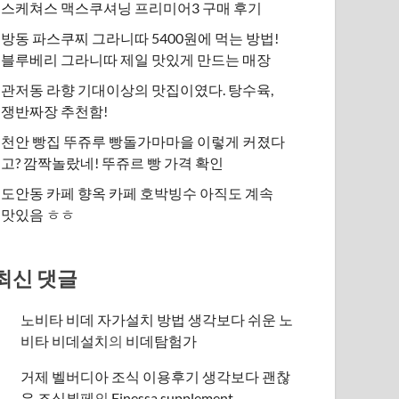
스케쳐스 맥스쿠셔닝 프리미어3 구매 후기
방동 파스쿠찌 그라니따 5400원에 먹는 방법!
블루베리 그라니따 제일 맛있게 만드는 매장
관저동 라향 기대이상의 맛집이였다. 탕수육,
쟁반짜장 추천함!
천안 빵집 뚜쥬루 빵돌가마마을 이렇게 커졌다
고? 깜짝놀랐네! 뚜쥬르 빵 가격 확인
도안동 카페 향옥 카페 호박빙수 아직도 계속
맛있음 ㅎㅎ
최신 댓글
노비타 비데 자가설치 방법 생각보다 쉬운 노
비타 비데설치
의
비데탐험가
거제 벨버디아 조식 이용후기 생각보다 괜찮
은 조식뷔페
의
​Finessa supplement