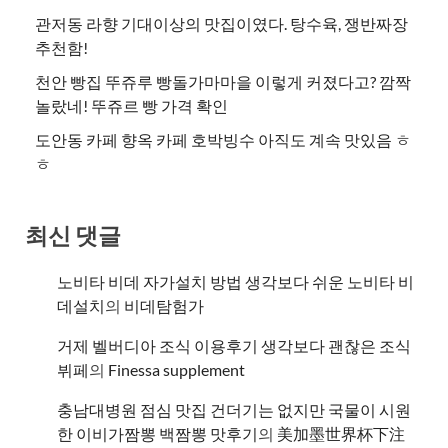
관저동 라향 기대이상의 맛집이였다. 탕수육, 쟁반짜장
추천함!
천안 빵집 뚜쥬루 빵돌가마마을 이렇게 커졌다고? 깜짝
놀랐네! 뚜쥬르 빵 가격 확인
도안동 카페 향옥 카페 호박빙수 아직도 계속 맛있음 ㅎ
ㅎ
최신 댓글
노비타 비데 자가설치 방법 생각보다 쉬운 노비타 비
데설치
의
비데탐험가
거제 벨버디아 조식 이용후기 생각보다 괜찮은 조식
뷔페
의
​Finessa supplement
충남대병원 점심 맛집 건더기는 없지만 국물이 시원
한 이비가짬뽕 백짬뽕 맛후기
의
美加墨世界杯下注