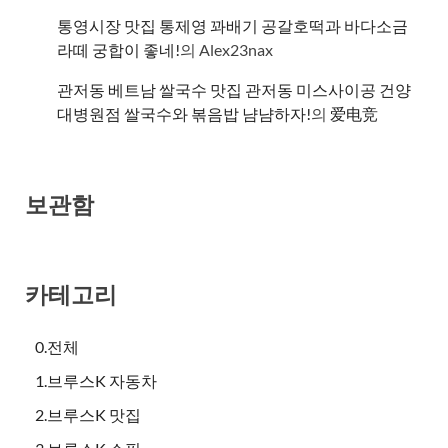
통영시장 맛집 통제영 꽈배기 공갈호떡과 바다소금
라떼 궁합이 좋네!
의
Alex23nax
관저동 베트남 쌀국수 맛집 관저동 미스사이공 건양
대병원점 쌀국수와 볶음밥 냠냠하자!
의
爱电竞
보관함
카테고리
0.전체
1.브루스K 자동차
2.브루스K 맛집