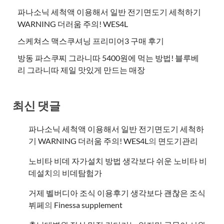
파나소닉 세척액 이용해서 일반 전기면도기 세척하기
WARNING 더러움 주의! WES4L
스케쳐스 맥스쿠셔닝 프리미어3 구매 후기
방동 파스쿠찌 그라니따 5400원에 먹는 방법! 블루베
리 그라니따 제일 맛있게 만드는 매장
최신 댓글
파나소닉 세척액 이용해서 일반 전기면도기 세척하
기 WARNING 더러움 주의! WES4L
의
면도기관리
노비타 비데 자가설치 방법 생각보다 쉬운 노비타 비
데설치
의
비데탐험가
거제 벨버디아 조식 이용후기 생각보다 괜찮은 조식
뷔페
의
​Finessa supplement