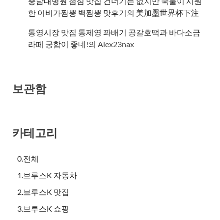
충남대병원 점심 맛집 건더기는 없지만 국물이 시원
한 이비가짬뽕 백짬뽕 맛후기
의
美加墨世界杯下注
통영시장 맛집 통제영 꽈배기 공갈호떡과 바다소금
라떼 궁합이 좋네!
의
Alex23nax
보관함
카테고리
0.전체
1.브루스K 자동차
2.브루스K 맛집
3.브루스K 쇼핑