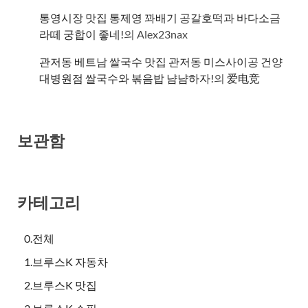
통영시장 맛집 통제영 꽈배기 공갈호떡과 바다소금
라떼 궁합이 좋네!
의
Alex23nax
관저동 베트남 쌀국수 맛집 관저동 미스사이공 건양
대병원점 쌀국수와 볶음밥 냠냠하자!
의
爱电竞
보관함
카테고리
0.전체
1.브루스K 자동차
2.브루스K 맛집