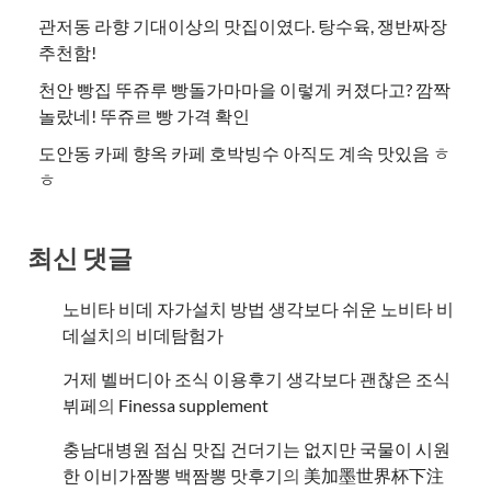
관저동 라향 기대이상의 맛집이였다. 탕수육, 쟁반짜장
추천함!
천안 빵집 뚜쥬루 빵돌가마마을 이렇게 커졌다고? 깜짝
놀랐네! 뚜쥬르 빵 가격 확인
도안동 카페 향옥 카페 호박빙수 아직도 계속 맛있음 ㅎ
ㅎ
최신 댓글
노비타 비데 자가설치 방법 생각보다 쉬운 노비타 비
데설치
의
비데탐험가
거제 벨버디아 조식 이용후기 생각보다 괜찮은 조식
뷔페
의
​Finessa supplement
충남대병원 점심 맛집 건더기는 없지만 국물이 시원
한 이비가짬뽕 백짬뽕 맛후기
의
美加墨世界杯下注