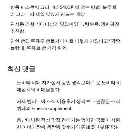
방동 파스쿠찌 그라니따 5400원에 먹는 방법! 블루베
리 그라니따 제일 맛있게 만드는 매장
관저동 라향 기대이상의 맛집이였다. 탕수육, 쟁반짜장
추천함!
천안 빵집 뚜쥬루 빵돌가마마을 이렇게 커졌다고? 깜짝
놀랐네! 뚜쥬르 빵 가격 확인
최신 댓글
노비타 비데 자가설치 방법 생각보다 쉬운 노비타 비
데설치
의
비데탐험가
거제 벨버디아 조식 이용후기 생각보다 괜찮은 조식
뷔페
의
​Finessa supplement
충남대병원 점심 맛집 건더기는 없지만 국물이 시원
한 이비가짬뽕 백짬뽕 맛후기
의
美加墨世界杯下注