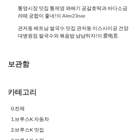
통영시장 맛집 통제영 꽈배기 공갈호떡과 바다소금
라떼 궁합이 좋네!
의
Alex23nax
관저동 베트남 쌀국수 맛집 관저동 미스사이공 건양
대병원점 쌀국수와 볶음밥 냠냠하자!
의
爱电竞
보관함
카테고리
0.전체
1.브루스K 자동차
2.브루스K 맛집