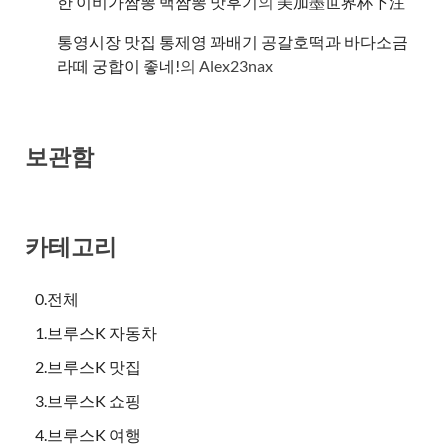
한 이비가짬뽕 백짬뽕 맛후기
의
美加墨世界杯下注
통영시장 맛집 통제영 꽈배기 공갈호떡과 바다소금
라떼 궁합이 좋네!
의
Alex23nax
보관함
카테고리
0.전체
1.브루스K 자동차
2.브루스K 맛집
3.브루스K 쇼핑
4.브루스K 여행