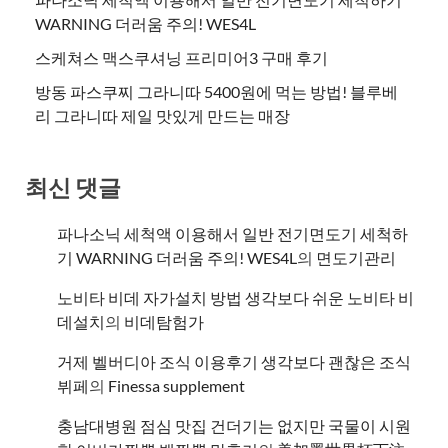
WARNING 더러움 주의! WES4L
스케쳐스 맥스쿠셔닝 프리미어3 구매 후기
방동 파스쿠찌 그라니따 5400원에 먹는 방법! 블루베
리 그라니따 제일 맛있게 만드는 매장
최신 댓글
파나소닉 세척액 이용해서 일반 전기면도기 세척하
기 WARNING 더러움 주의! WES4L
의
면도기관리
노비타 비데 자가설치 방법 생각보다 쉬운 노비타 비
데설치
의
비데탐험가
거제 벨버디아 조식 이용후기 생각보다 괜찮은 조식
뷔페
의
​Finessa supplement
충남대병원 점심 맛집 건더기는 없지만 국물이 시원