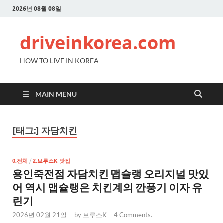
2026년 08월 08일
driveinkorea.com
HOW TO LIVE IN KOREA
MAIN MENU
[태그:]
자담치킨
0.전체
/
2.브루스K 맛집
용인죽전점 자담치킨 맵슐랭 오리지널 맛있
어 역시 맵슐랭은 치킨계의 깐풍기 이자 유
린기
2026년 02월 21일
-
by
브루스K
-
4 Comments.