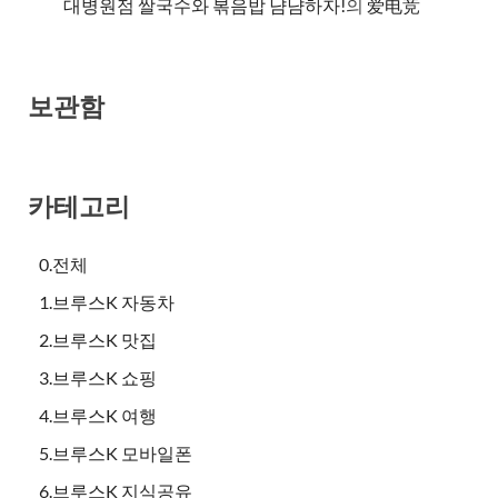
대병원점 쌀국수와 볶음밥 냠냠하자!
의
爱电竞
보관함
카테고리
0.전체
1.브루스K 자동차
2.브루스K 맛집
3.브루스K 쇼핑
4.브루스K 여행
5.브루스K 모바일폰
6.브루스K 지식공유