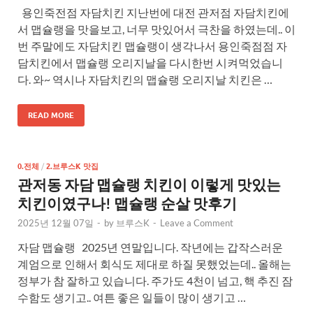
용인죽전점 자담치킨 지난번에 대전 관저점 자담치킨에
서 맵슐랭을 맛을보고, 너무 맛있어서 극찬을 하였는데.. 이
번 주말에도 자담치킨 맵슐랭이 생각나서 용인죽점점 자
담치킨에서 맵슐랭 오리지날을 다시한번 시켜먹었습니
다. 와~ 역시나 자담치킨의 맵슐랭 오리지날 치킨은 …
READ MORE
0.전체
/
2.브루스K 맛집
관저동 자담 맵슐랭 치킨이 이렇게 맛있는
치킨이였구나! 맵슐랭 순살 맛후기
2025년 12월 07일
-
by
브루스K
-
Leave a Comment
자담 맵슐랭 2025년 연말입니다. 작년에는 갑작스러운
계엄으로 인해서 회식도 제대로 하질 못했었는데.. 올해는
정부가 참 잘하고 있습니다. 주가도 4천이 넘고, 핵 추진 잠
수함도 생기고.. 여튼 좋은 일들이 많이 생기고 …