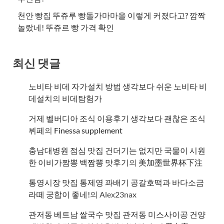
천안 빵집 뚜쥬루 빵돌가마마을 이렇게 커졌다고? 깜짝
놀랐네! 뚜쥬르 빵 가격 확인
최신 댓글
노비타 비데 자가설치 방법 생각보다 쉬운 노비타 비
데설치
의
비데탐험가
거제 벨버디아 조식 이용후기 생각보다 괜찮은 조식
뷔페
의
​Finessa supplement
충남대병원 점심 맛집 건더기는 없지만 국물이 시원
한 이비가짬뽕 백짬뽕 맛후기
의
美加墨世界杯下注
통영시장 맛집 통제영 꽈배기 공갈호떡과 바다소금
라떼 궁합이 좋네!
의
Alex23nax
관저동 베트남 쌀국수 맛집 관저동 미스사이공 건양